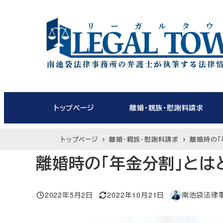
メ
イ
ン
コ
ン
テ
ン
ツ
トップページ
離婚・親族・慰謝料請求
へ
移
トップページ
離婚・親族・慰謝料請求
離婚時の「
動
離婚時の「年金分割」とは
2022年5月2日
2022年10月21日
南池袋法律
投稿日
更新日
著
者