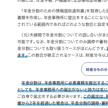
の際には、年金手帳、戸籍謄本（全部事項証明書）
「年金分割のための情報提供通知書」を取得した後
書類を作成し、年金事務所に提出をすることになり
されている範囲内であればどのような割合と設定す
（元）夫婦間で年金分割についての話し合いがまと
可能です。なお、年金分割についてのみ調停や審判
金分割についても取り扱うケースがほとんどです。
ます。
この割合が修正されるケースは、財産分与以
財産分与の分
年金分割は、年金事務所に必要書類を提出する
としても、年金事務所への届出がないと効力は生じ
ご自身で届出をする必要があります。
この届出は、
婚から２年を経過した場合は、年金分割の調停・審