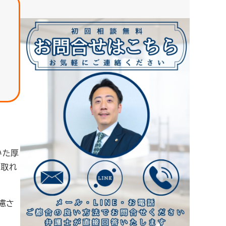
いた厚
け取れ
慮さ