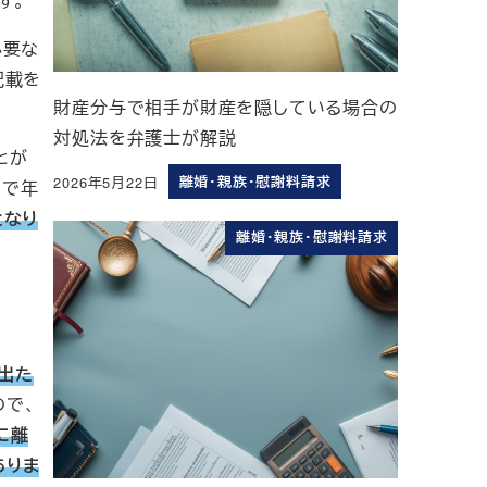
す。
必要な
記載を
財産分与で相手が財産を隠している場合の
。
対処法を弁護士が解説
とが
2026年5月22日
離婚・親族・慰謝料請求
中で年
投稿日
となり
離婚・親族・慰謝料請求
出た
ので、
に離
ありま