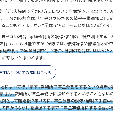
が必要です。通常、請求から回答まで１か月程度時間がかかりま
、（元）夫婦間で分割の方法について合意ができる場合は、
ます。分割の割合は、「年金分割のための情報提供通知書」に
ることもできますが、通常は５：５とすることがほとんどです
まらない場合、家庭裁判所の調停・審判の手続を利用するこ
を行うことも可能ですが、実際には、離婚調停や離婚訴訟の
家庭裁判所で年金分割を行う場合、分割の割合は、ほぼ５：５
上に珍しいと思われます。
与割合についての解説はこちら
ことによって行います。裁判所で年金分割をするという判断が
ません。
裁判所が年金事務所に通知をするということもない
原則として離婚後２年以内に、年金分割の調停・審判の手続中
判の日から６か月を経過するまでに年金事務所にする必要が