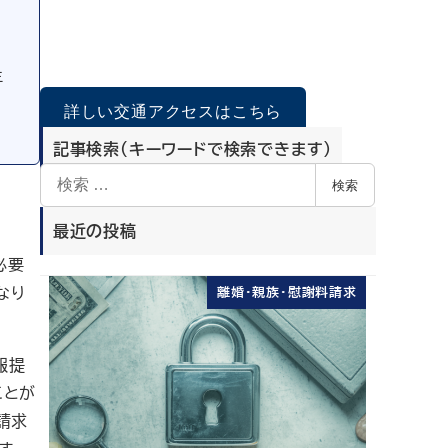
年
詳しい交通アクセスはこちら
記事検索（キーワードで検索できます）
検
検索
索
最近の投稿
必要
なり
離婚・親族・慰謝料請求
報提
ことが
請求